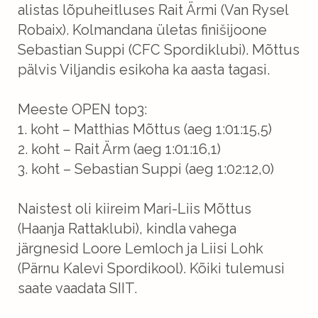
alistas lõpuheitluses Rait Ärmi (Van Rysel
Robaix). Kolmandana ületas finišijoone
Sebastian Suppi (CFC Spordiklubi). Mõttus
pälvis Viljandis esikoha ka aasta tagasi.
Meeste OPEN top3:
1
. koht – Matthias Mõttus (aeg 1:01:15,5)
2. koht – Rait Ärm (aeg 1:01:16,1)
3. koht – Sebastian Suppi (aeg 1:02:12,0)
Naistest oli kiireim Mari-Liis Mõttus
(Haanja Rattaklubi), kindla vahega
järgnesid Loore Lemloch ja Liisi Lohk
(Pärnu Kalevi Spordikool). Kõiki tulemusi
saate vaadata
SIIT
.