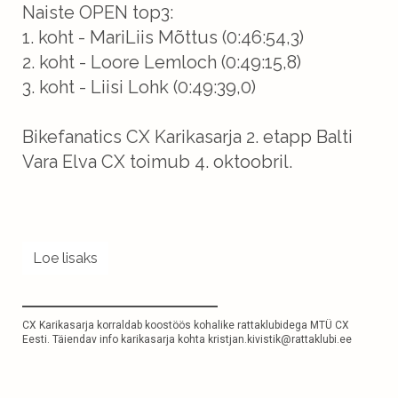
Naiste OPEN top3:
1. koht - MariLiis Mõttus (0:46:54,3)
2. koht - Loore Lemloch (0:49:15,8)
3. koht - Liisi Lohk (0:49:39,0)
Bikefanatics CX Karikasarja 2. etapp Balti
Vara Elva CX toimub 4. oktoobril.
Loe lisaks
CX Karikasarja korraldab koostöös kohalike rattaklubidega
MTÜ CX
Eesti
. Täiendav info karikasarja kohta
kristjan.kivistik@rattaklubi.ee