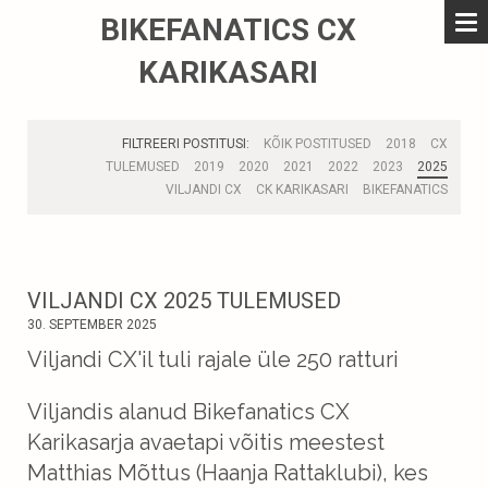
BIKEFANATICS CX
KARIKASARI
FILTREERI POSTITUSI:
KÕIK POSTITUSED
2018
CX
TULEMUSED
2019
2020
2021
2022
2023
2025
VILJANDI CX
CK KARIKASARI
BIKEFANATICS
VILJANDI CX 2025 TULEMUSED
30. SEPTEMBER 2025
Viljandi CX'il tuli rajale üle 250 ratturi
Viljandis alanud Bikefanatics CX
Karikasarja avaetapi võitis meestest
Matthias Mõttus (Haanja Rattaklubi), kes