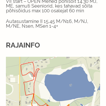
VII start – OPEN Mehed põhisõit 14.30 MJ,
ME, samuti Seeniorid, kes tahavad sõita
põhisõidus max 100 osalejat 60 min
Autasustamine II 15.45 M/N16, M/NJ,
M/NE, Nsen, MSen 1-4+
RAJAINFO