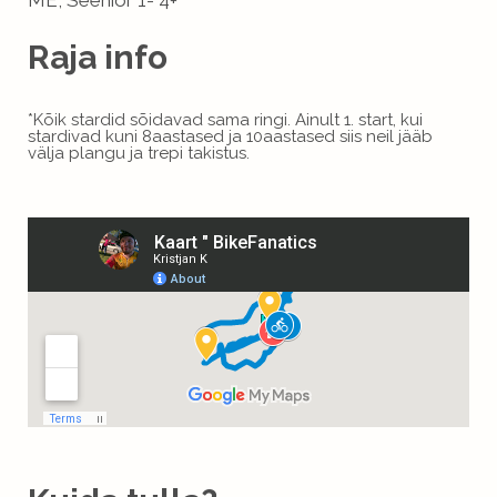
ME, Seenior 1- 4+
Raja info
*Kõik stardid sõidavad sama ringi. Ainult 1. start, kui
stardivad kuni 8aastased ja 10aastased siis neil jääb
välja plangu ja trepi takistus.